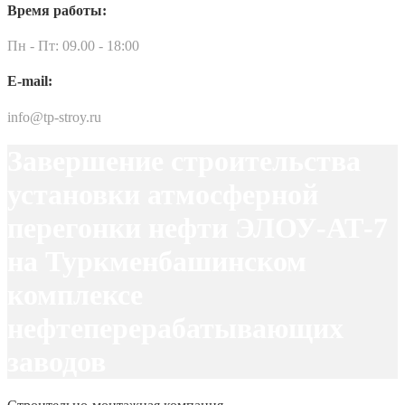
Время работы:
Пн - Пт: 09.00 - 18:00
E-mail:
info@tp-stroy.ru
Завершение строительства
установки атмосферной
перегонки нефти ЭЛОУ-АТ-7
на Туркменбашинском
комплексе
нефтеперерабатывающих
заводов